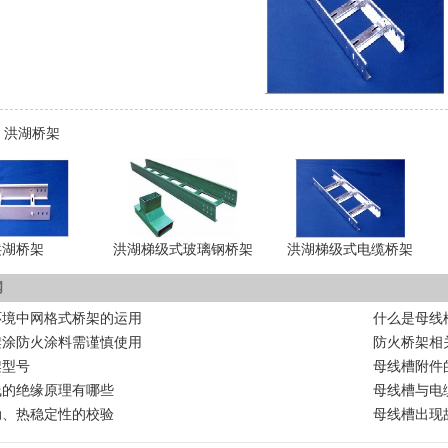
：
洪湖桥架
洪湖桥架
洪湖梯级式玻璃钢桥架
洪湖梯级式电缆桥架
闻
环境中网格式桥架的运用
什么是母线
架涂防火涂料需谨慎使用
防火桥架相
架型号
母线槽附件
线的绝缘原理有哪些
母线槽与电
动、热稳定性的校验
母线槽出现