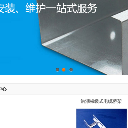
1
2
3
中心
洪湖梯级式电缆桥架