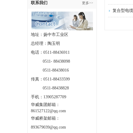
联系我们
更多>>
复合型电
地址：扬中市工业区
总经理：陶玉明
电话：0511-88436911
0511- 88438098
0511-88438016
传真：0511-88433599
0511-88438828
手机：13905287709
华威集团邮箱：
861527122@qq.com
华威桥架邮箱：
893679039@qq.com