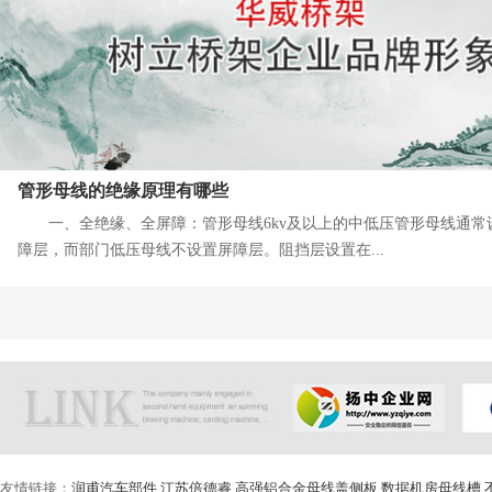
管形母线的绝缘原理有哪些
一、全绝缘、全屏障：管形母线6kv及以上的中低压管形母线通常
障层，而部门低压母线不设置屏障层。阻挡层设置在...
友情链接：
润甫汽车部件
,
江苏倍德睿
,
高强铝合金母线盖侧板
,
数据机房母线槽
,