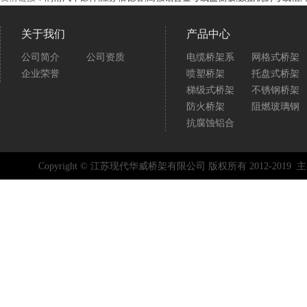
关于我们
产品中心
管形母线的绝缘原理有哪些
公司简介
公司资质
电缆桥架系
网格式桥架
一直以来，国内的工业环境中习惯使用封闭桥架(也叫槽盒)，来进行
企业荣誉
喷塑桥架
托盘式桥架
或控制缆的走线，而在欧美等国家，一种革命性的新...
梯级式桥架
不锈钢桥架
防火桥架
阻燃玻璃钢
抗腐蚀铝合
Copyright © 江苏现代华威桥架有限公司 版权所有 2012-2019